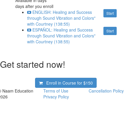
Available in
days
days after you enroll
ENGLISH: Healing and Success
Start
through Sound Vibration and Colors"
with Courtney (138:55)
ESPAÑOL: Healing and Success
Start
through Sound Vibration and Colors"
with Courtney (138:55)
Get started now!
Enroll in Course for
$150
© Naam Education
Terms of Use
Cancellation Policy
2026
Privacy Policy